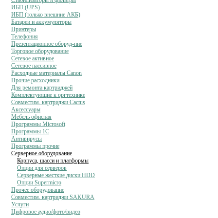
Стабилизаторы и фильтры
ИБП (UPS)
ИБП (только внешние АКБ)
Батареи и аккумуляторы
Принтеры
Телефония
Презентационное оборуд-ние
Торговое оборудование
Сетевое активное
Сетевое пассивное
Расходные материалы Canon
Прочие расходники
Для ремонта картриджей
Комплектующие к оргтехнике
Совместим. картриджи Cactus
Аксессуары
Мебель офисная
Программы Microsoft
Программы 1C
Антивирусы
Программы прочие
Серверное оборудование
Корпуса, шасси и платформы
Опции для серверов
Серверные жесткие диски HDD
Опции Supermicro
Прочее оборудование
Совместим. картриджи SAKURA
Услуги
Цифровое аудио/фото/видео