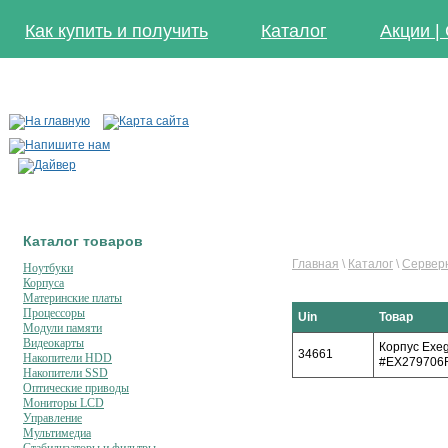
Как купить и получить
Каталог
Акции |
Каталог товаров
Главная
\
Каталог
\
Сервер
Ноутбуки
Корпуса
Материнские платы
Процессоры
Uin
Товар
Модули памяти
Видеокарты
Корпус Exeg
34661
Накопители HDD
#EX279706
Накопители SSD
Оптические приводы
Мониторы LCD
Управление
Мультимедиа