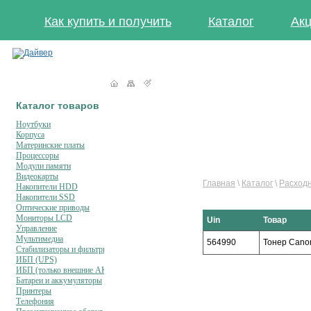
Как купить и получить
Каталог
Акц
Каталог товаров
Ноутбуки
Корпуса
Материнские платы
Процессоры
Модули памяти
Видеокарты
Главная
\
Каталог
\
Расход
Накопители HDD
Накопители SSD
Оптические приводы
Мониторы LCD
Uin
Товар
Управление
Мультимедиа
564990
Тонер Cano
Стабилизаторы и фильтры
ИБП (UPS)
ИБП (только внешние АКБ)
Батареи и аккумуляторы
Принтеры
Телефония