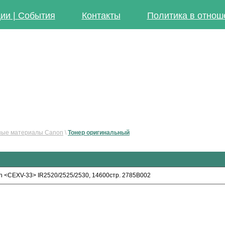
ии | События
Контакты
Политика в отнош
ные материалы Canon
\
Тонер оригинальный
n <CEXV-33> IR2520/2525/2530, 14600стр. 2785B002