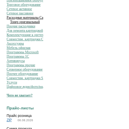
Презентационное оборуд-ние
Торговое оборудование
Сетевое активное
Сетевое пассивное
Расходные материалы Canon
Тонер оригинальный
Прочие расходники
Для ремонта картриджей
Комплектующие к оргтехнике
Совместим. картриджи Cactus
Аксессуары
Мебель офисная
Программы Microsoft
Программы 1C
Антивирусы
Программы прочие
Серверное оборудование
Прочее оборудование
Совместим. картриджи SAKURA
Услуги
Цифровое аудио/фото/видео
Чего не хватает?
Прайс-листы
Прайс розница
ZIP
06.08.2026
Схема проезда