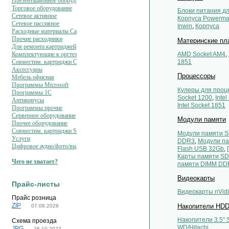
Презентационное оборуд-ние
Торговое оборудование
Блоки питания дл
Сетевое активное
Корпуса Powerm
Сетевое пассивное
Inwin
,
Корпуса
Расходные материалы Canon
Прочие расходники
Материнские пл
Для ремонта картриджей
AMD Socket AM4
,
Комплектующие к оргтехнике
1851
Совместим. картриджи Cactus
Аксессуары
Процессоры
Мебель офисная
Программы Microsoft
Кулеры для проц
Программы 1C
Socket 1200
,
Inte
Антивирусы
Intel Socket 1851
Программы прочие
Серверное оборудование
Модули памяти
Прочее оборудование
Совместим. картриджи SAKURA
Модули памяти 
Услуги
DDR3
,
Модули п
Цифровое аудио/фото/видео
Flash USB 32Gb
,
Карты памяти S
Чего не хватает?
памяти DIMM DD
Видеокарты
Прайс-листы
Видеокарты nVid
Прайс розница
ZIP
Накопители HD
07.08.2026
Накопители 3.5'' 
Схема проезда
WD/Hitachi
JPG
26.10.2023