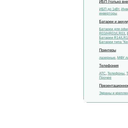
ИБП (только вн
ИБП до 1кВт
,
Инв
инверторы
Батареи и акку
Батареи для оф
R03/HR03/LR03
,
Батареи R14/LR
Батареи типа ''Кр
Принтеры
лазерные
,
МФУ л
Телефония
АТС
,
Телефоны
,
Прочее
Презентационно
Экраны и крепле