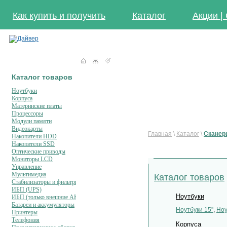
Как купить и получить
Каталог
Акции |
Каталог товаров
Ноутбуки
Корпуса
Материнские платы
Процессоры
Модули памяти
Видеокарты
Главная
\
Каталог
\
Сканер
Накопители HDD
Накопители SSD
Оптические приводы
Мониторы LCD
Управление
Мультимедиа
Каталог товаров
Стабилизаторы и фильтры
ИБП (UPS)
Ноутбуки
ИБП (только внешние АКБ)
Батареи и аккумуляторы
Ноутбуки 15''
,
Ноу
Принтеры
Телефония
Корпуса