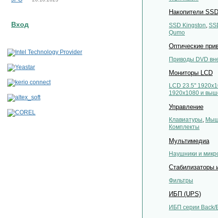
Накопители SS
Вход
SSD Kingston
,
SS
Qumo
Оптические при
Приводы DVD вн
Мониторы LCD
LCD 23.5'' 1920x
1920x1080 и выш
Управление
Клавиатуры
,
Мы
Комплекты
Мультимедиа
Наушники и мик
Стабилизаторы 
Фильтры
ИБП (UPS)
ИБП серии Back/B