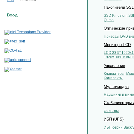
Накопители SS
Вход
SSD Kingston
,
SS
Qumo
Оптические при
Приводы DVD вн
Мониторы LCD
LCD 23.5'' 1920x
1920x1080 и выш
Управление
Клавиатуры
,
Мы
Комплекты
Мультимедиа
Наушники и мик
Стабилизаторы 
Фильтры
ИБП (UPS)
ИБП серии Back/B