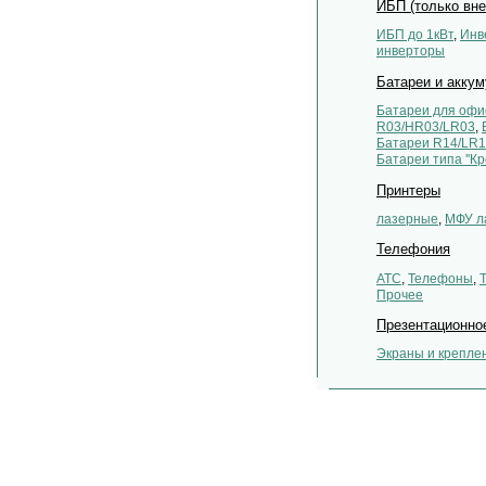
ИБП (только вн
ИБП до 1кВт
,
Инв
инверторы
Батареи и акку
Батареи для оф
R03/HR03/LR03
,
Батареи R14/LR
Батареи типа ''Кр
Принтеры
лазерные
,
МФУ л
Телефония
АТС
,
Телефоны
,
Прочее
Презентационно
Экраны и крепле