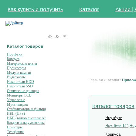
Как купить и получить
Каталог
Акции |
Каталог товаров
Ноутбуки
Корпуса
Материнские платы
Процессоры
Модули памяти
Видеокарты
Главная
\
Каталог
\
Прилож
Накопители HDD
Накопители SSD
Оптические приводы
Мониторы LCD
Управление
Мультимедиа
Каталог товаров
Стабилизаторы и фильтры
ИБП (UPS)
Ноутбуки
ИБП (только внешние АКБ)
Батареи и аккумуляторы
Ноутбуки 15''
,
Ноу
Принтеры
Телефония
Корпуса