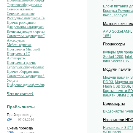
Презентационное оборуд-ние
Торговое оборудование
Блоки питания дл
Сетевое активное
Корпуса Powerm
Сетевое пассивное
Inwin
,
Корпуса
Расходные материалы Canon
Прочие расходники
Материнские пл
Для ремонта картриджей
AMD Socket AM4
,
Комплектующие к оргтехнике
1851
Совместим. картриджи Cactus
Аксессуары
Процессоры
Мебель офисная
Программы Microsoft
Кулеры для проц
Программы 1C
Socket 1200
,
Inte
Антивирусы
Intel Socket 1851
Программы прочие
Серверное оборудование
Модули памяти
Прочее оборудование
Совместим. картриджи SAKURA
Модули памяти 
Услуги
DDR3
,
Модули п
Цифровое аудио/фото/видео
Flash USB 32Gb
,
Карты памяти S
Чего не хватает?
памяти DIMM DD
Видеокарты
Прайс-листы
Видеокарты nVid
Прайс розница
ZIP
Накопители HD
07.08.2026
Накопители 3.5'' 
Схема проезда
WD/Hitachi
JPG
26.10.2023