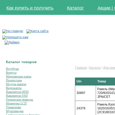
Как купить и получить
Каталог
Акции |
Каталог товаров
Главная
\
Каталог
\
Для ре
Ноутбуки
Корпуса
Материнские платы
Процессоры
Uin
Товар
Модули памяти
Видеокарты
Ракель (Wip
Накопители HDD
30897
720/920/101
Накопители SSD
JPN/CET
Оптические приводы
Мониторы LCD
Ракель Kyoc
Управление
24376
1620/1635/1
Мультимедиа
(2C918010/