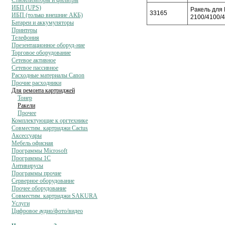
Стабилизаторы и фильтры
ИБП (UPS)
Ракель для
33165
ИБП (только внешние АКБ)
2100/4100/
Батареи и аккумуляторы
Принтеры
Телефония
Презентационное оборуд-ние
Торговое оборудование
Сетевое активное
Сетевое пассивное
Расходные материалы Canon
Прочие расходники
Для ремонта картриджей
Тонер
Ракели
Прочее
Комплектующие к оргтехнике
Совместим. картриджи Cactus
Аксессуары
Мебель офисная
Программы Microsoft
Программы 1C
Антивирусы
Программы прочие
Серверное оборудование
Прочее оборудование
Совместим. картриджи SAKURA
Услуги
Цифровое аудио/фото/видео